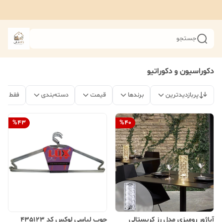
جستجو
دکوراسیون و دکوراتیو
پربازدیدترین
برندها
قیمت
دسته‌بندی
فقط مح
%
43
%
40
آباژور رومیزی مدل رز کریستالی
چوب لباسی لوکس کد 435123