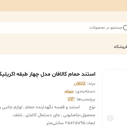
جستجو در محصولات
روشگاه
استند حمام کالافان مدل چهار طبقه اکریلی
برند:
کالافان
دسته‌بندی
:
حمام
برچسب‌ها :
VIP
نوع
استند و قفسه نگهدارنده حمام , لوازم جانبی وا
محصول
:
جاصابونی , جای دستمال کاغذی , شلف
ابعاد
:
25x25x95 سانتی‌متر