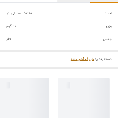
ابعاد
18*8*9 سانتی‌متر
وزن
90 گرم
جنس
فلز
دسته‌بندی
:
ظروف آشپزخانه