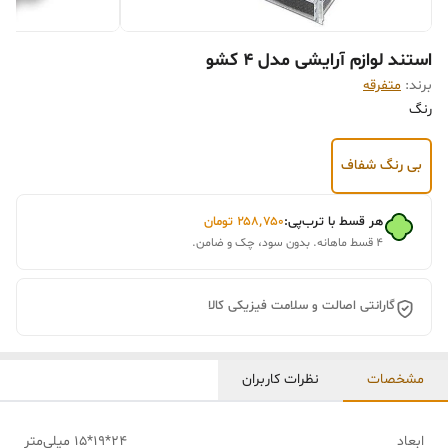
استند لوازم آرایشی مدل 4 کشو
برند:
متفرقه
رنگ
بی رنگ شفاف
هر قسط با ترب‌پی:
۲۵۸٬۷۵۰
تومان
۴ قسط ماهانه. بدون سود، چک و ضامن.
گارانتی اصالت و سلامت فیزیکی کالا
مشخصات
نظرات کاربران
ابعاد
24*19*15 میلی‌متر