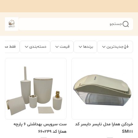
جستجو
جدیدترین
برندها
قیمت
دسته‌بندی
فقط محصو
خردکن همارا مدل نایسر دایسر کد
ست سرویس بهداشتی 6 پارچه
SM111
همارا کد 660249