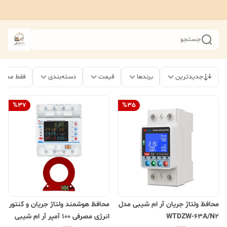
جستجو
جدیدترین
برندها
قیمت
دسته‌بندی
فقط محصو
%
37
%
35
محافظ ولتاژ جریان آر ام شیبی مدل
محافظ هوشمند ولتاژ جریان و کنتور
WTDZW-63A/N2
انرژی مصرفی 100 آمپر آر ام شیبی