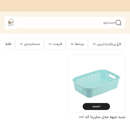
جستجو
پربازدیدترین
برندها
قیمت
دسته‌بندی
فقط مح
ناموجود
سبد میوه مدل سارینا کد 001