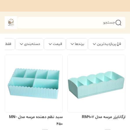
جستجو
پربازدیدترین
برندها
قیمت
دسته‌بندی
فقط مح
ارگانایزر مرسه مدل RM907
سبد نظم دهنده مرسه مدل MN-
450