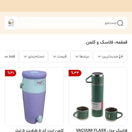
جستجو
قمقمه، فلاسک و کلمن
جدیدترین
برندها
قیمت
دسته‌بندی
فقط محصو
%
41
%
34
فلاسک مدل VACUUM FLASK
کلمن ایت کد 5 ظرفیت 5 لیتر