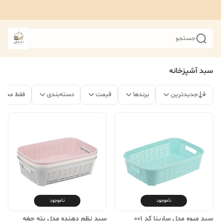
جستجو
سبد آشپزخانه
جدیدترین
برندها
قیمت
دسته‌بندی
فقط محصو
ناموجود
ناموجود
سبد میوه مدل سارینا کد 001
سبد نظم دهنده مدل بته جغه