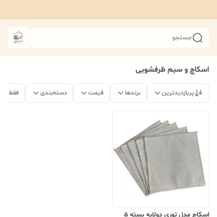
جستجو
اسکاچ و سیم ظرفشویی
پربازدیدترین
برندها
قیمت
دسته‌بندی
فقط مح
اسکاچ مدل توری دولایه بسته 5