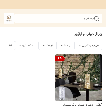
جستجو
چراغ خواب و آباژور
جدیدترین
برندها
قیمت
دسته‌بندی
فقط محصو
%
40
آباژور رومیزی مدل رز کریستالی