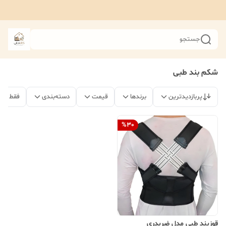
جستجو
شکم بند طبی
پربازدیدترین
برندها
قیمت
دسته‌بندی
فقط مح
%
30
قوزبند طبی مدل ضربدری