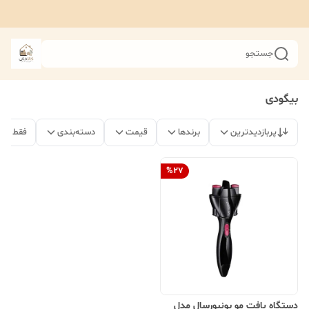
جستجو
بیگودی
پربازدیدترین
برندها
قیمت
دسته‌بندی
فقط مح
%
27
دستگاه بافت مو یونیورسال مدل