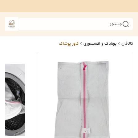
جستجو
کالافان
پوشاک و اکسسوری
کاور پوشاک