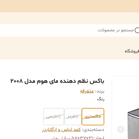
جستجو در محصولات
روشگاه
باکس نظم دهنده مای هوم مدل 2008
برند:
متفرقه
رنگ
خاکستری
قرمز
نارنجی
دسته‌بندی
:
کمد لباس و ارگانایزر
ابعاد
:
58x37x31 سانتی‌متر