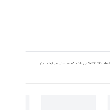
باکس نظم دهنده آلاس مدل ترکیه کد Large1 از جنس پارچه ضخیم و با بهترین کیفیت ساخت ترکیه است.این ارگانیزر در سایز لارج و با ابعاد 75x40x40 می باشد که به راحتی می توانید پتو ,