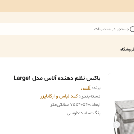
جستجو در محصولات
روشگاه
باکس نظم دهنده آلاس مدل Large1
برند:
آلاس
دسته‌بندی
:
کمد لباس و ارگانایزر
ابعاد
:
75x40x40 سانتی‌متر
رنگ
:
سفید-طوسی