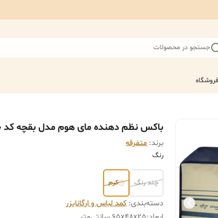
جستجو در محصولات
روشگاه
باکس نظم دهنده مای هوم مدل بقچه کد L90
برند:
متفرقه
رنگ
چند رنگ
کرم
دسته‌بندی
:
کمد لباس و ارگانایزر
ابعاد
:
65x48x25 سانتی‌متر