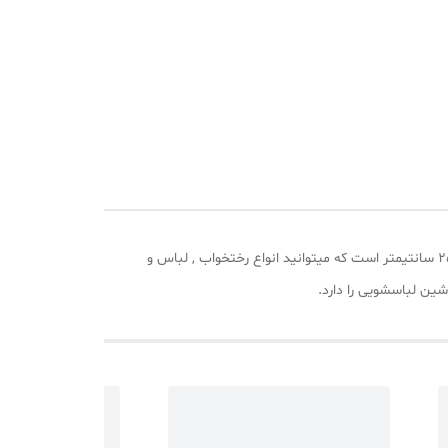
باکس نظم دهنده رختخواب مای هوم مدل بقچه کد L90 از جنس پارچه ضخیم و طلق شفاف ساخته شده و طول آن 65 عرض 48 و ارتفاع 25 سانتیمتر است که میتوانید انواع رختخواب , لباس و
ین لباسشویی را دارد.