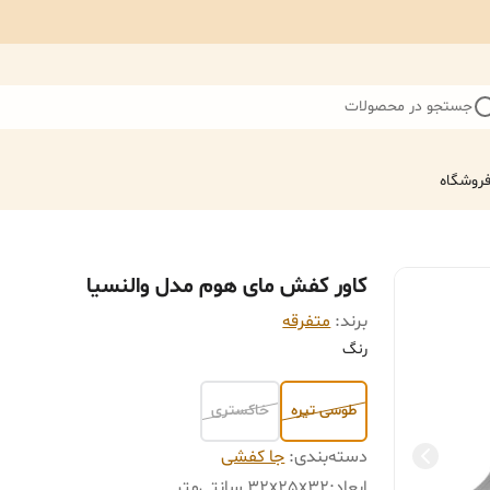
جستجو در محصولات
روشگاه
کاور کفش مای هوم مدل والنسیا
برند:
متفرقه
رنگ
طوسی تیره
خاکستری
دسته‌بندی
:
جا کفشی
ابعاد
:
32x25x32 سانتی‌متر