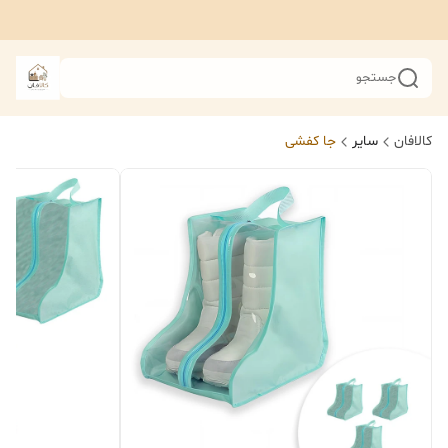
جستجو
کالافان
سایر
جا کفشی