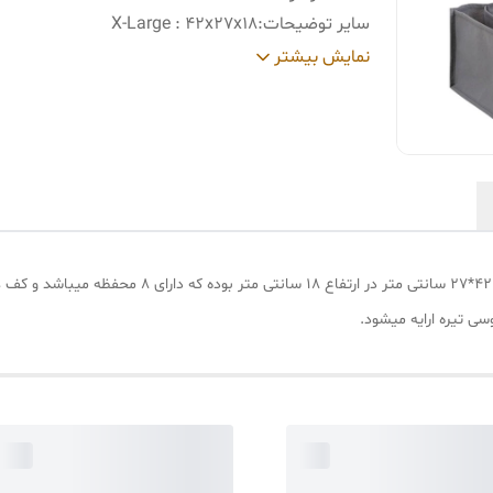
سایر توضیحات
:
X-Large : 42x27x18
رنگ
:
خاکستری
نمایش بیشتر
نظم دهنده کشو مای هوم مدل سیلور X-Large در ابعاد 42
 تیره ارایه میشود.