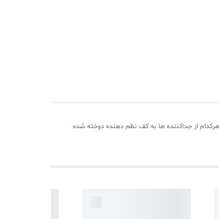
*27 سانتی متر در ارتفاع 18 سانتی متر بوده که دارای 8 محفظه میباشد و کف هرکدام از جداکننده ها به کف نظم دهنده دوخته شده