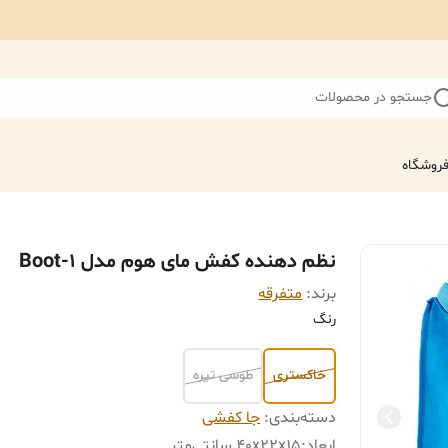
جستجو در محصولات
روشگاه
نظم دهنده کفش مای هوم مدل Boot-1
برند:
متفرقه
رنگ
خاکستری
طوسی تیره
دسته‌بندی
:
جا کفشی
ابعاد
:
40x22x15 سانتی‌متر