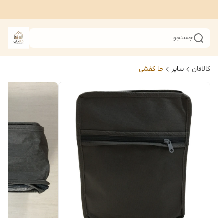
جستجو
کالافان
سایر
جا کفشی