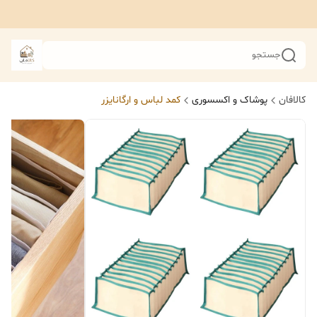
جستجو
کالافان
پوشاک و اکسسوری
کمد لباس و ارگانایزر