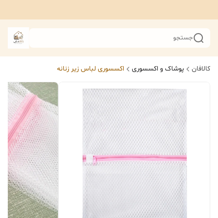
جستجو
کالافان
پوشاک و اکسسوری
اکسسوری لباس زیر زنانه