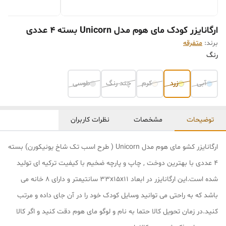
ارگانایزر کودک مای هوم مدل Unicorn بسته 4 عددی
برند:
متفرقه
رنگ
آبی
زرد
کرم
چند رنگ
طوسی
توضیحات
مشخصات
نظرات کاربران
ارگانایزر کشو مای هوم مدل Unicorn ( طرح اسب تک شاخ یونیکورن) بسته
4 عددی با بهترین دوخت , چاپ و پارچه ضخیم با کیفیت ترکیه ای تولید
شده است.این ارگانایزر در ابعاد 33x15x11 سانتیمتر و دارای 8 خانه می
باشد که به راحتی می توانید وسایل کودک خود را در آن جای داده و مرتب
کنید.در زمان تحویل کالا حتما به نام و لوگو مای هوم دقت کنید و اگر کالا