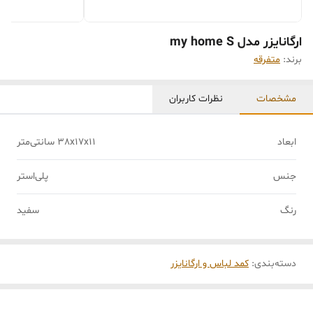
ارگانایزر مدل my home S
برند:
متفرقه
مشخصات
نظرات کاربران
ابعاد
38x17x11 سانتی‌متر
جنس
پلی‌استر
رنگ
سفید
دسته‌بندی
:
کمد لباس و ارگانایزر