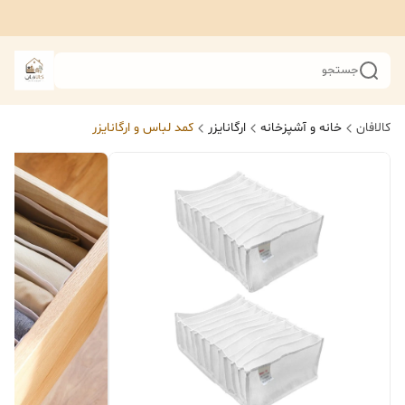
جستجو
کالافان
خانه و آشپزخانه
ارگانایزر
کمد لباس و ارگانایزر