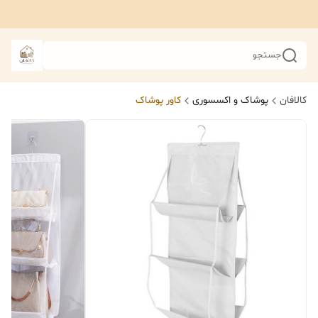
جستجو
کالافان
پوشاک و اکسسوری
کاور پوشاک