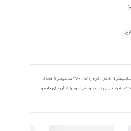
یمتر 11 خانه)
 لارج
نظم دهنده آلاس ترکیه و با سایزهای S-M-L-XL-XXL بسته 5 عددی از سایز های اسمال(38x17x11 سانتیمتر 11 خانه) ,مدیوم(38x24x12 سانتیمتر 11 خانه) , لارج (38x30x11 سانتیمتر 9 خانه),
بهترین کیفیت ساخته شده است می باشد که به راحتی می توانید وسایل خود را در آن جای داده و