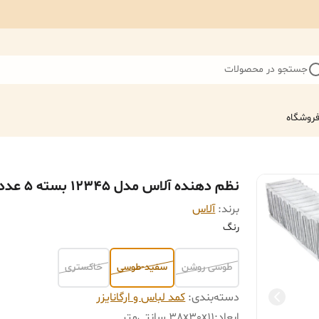
جستجو در محصولات
روشگاه
نظم دهنده آلاس مدل 12345 بسته 5 عددی
برند:
آلاس
رنگ
طوسی روشن
سفید-طوسی
خاکستری
دسته‌بندی
:
کمد لباس و ارگانایزر
ابعاد
:
38x30x11 سانتی‌متر