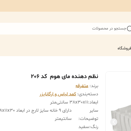
جستجو در محصولات
روشگاه
نظم دهنده مای هوم کد 206
برند:
متفرقه
دسته‌بندی
:
کمد لباس و ارگانایزر
ابعاد
:
38x30x11 سانتی‌متر
سایر
دارای 9 خانه سایز لارج در ابعاد 0
توضیحات
:
سانتیمتر
رنگ
:
سفید