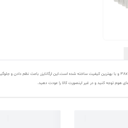
نظم دهنده مای هوم مدل سوتین کد 206 در ابعاد 38x11x30 و با بهترین کیفیت ساخته شده است.این ارگانایزر 
مای هوم توجه کنید و در غیر اینصورت کالا را عودت دهید.