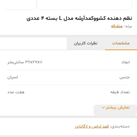
نظم دهنده کشووکمدآرشه مدل L بسته 4 عددی
برند:
متفرقه
مشخصات
نظرات کاربران
ابعاد
36x27x11 سانتی‌متر
جنس
اسپان
تعداد طبقه
هفت عدد
نمایش بیشتر
دسته‌بندی
:
کمد لباس و ارگانایزر