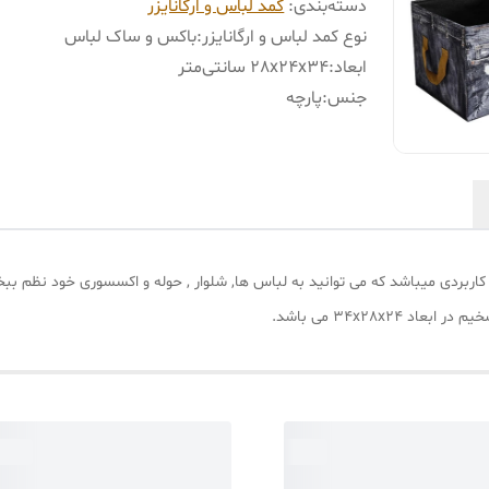
دسته‌بندی
:
کمد لباس و ارگانایزر
نوع کمد لباس و ارگانایزر
:
باکس و ساک لباس
ابعاد
:
28x24x34 سانتی‌متر
جنس
:
پارچه
ربردی میباشد که می توانید به لباس ها, شلوار , حوله و اکسسوری خود نظم 
34x28x می باشد.