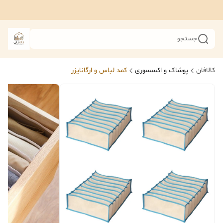
جستجو
کالافان
پوشاک و اکسسوری
کمد لباس و ارگانایزر