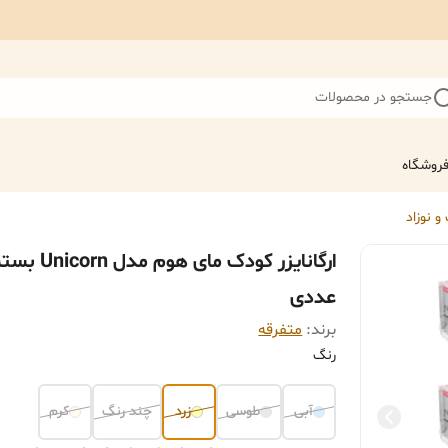
جستجو در محصولات
روشگاه
 نوزاد
عددی
برند:
متفرقه
رنگ
آبی
طوسی
زرد
چند رنگ
کرم