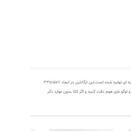
ی 8 خانه - طرح
ارگانایزر کشو مای هوم مدل Unicorn ( طرح اسب تک شاخ یونیکورن) بسته 3 عددی با بهترین دوخت , چاپ و پارچه ضخیم با کیفیت ترکیه ای تولید شده است.این ارگانایزر در ابعاد 33x15x11
 نام و لوگو مای هوم دقت کنید و اگر کالا بدون موارد ذکر