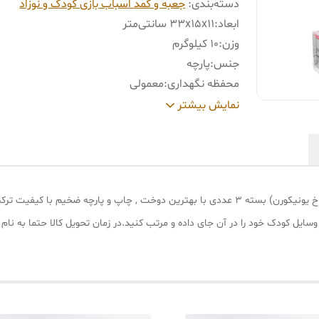
دسته‌بندی
:
جعبه و کمد اسباب بازی کودک و نوزاد
ابعاد
:
33x15x11 سانتی‌متر
وزن
:
10 کیلوگرم
جنس
:
پارچه
محفظه نگهداری
:
معمولی
سایر
ابعاد 33x15x11 سانتیمتر و دارا
نمایش بیشتر
توضیحات
:
اسب تک شاخ یونیکورن
حتی می توانید وسایل کودک خود را در آن جای داده و مرتب کنید.در زمان تحویل کالا حتما به