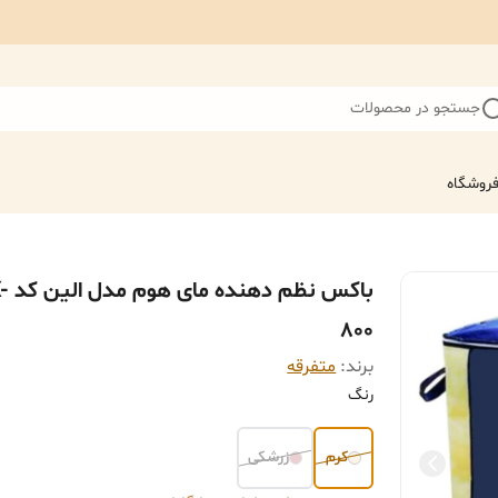
جستجو در محصولات
روشگاه
باکس نظم ده
800
برند:
متفرقه
رنگ
کرم
زرشکی