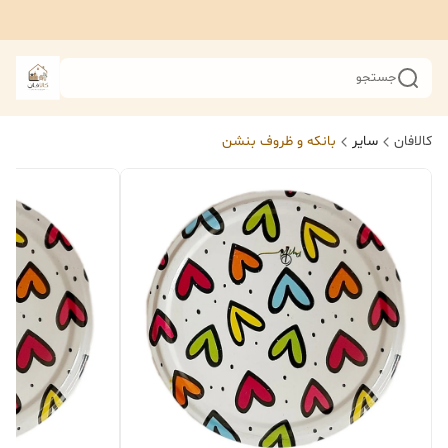
جستجو
کالافان
سایر
بانکه و ظروف بنشن