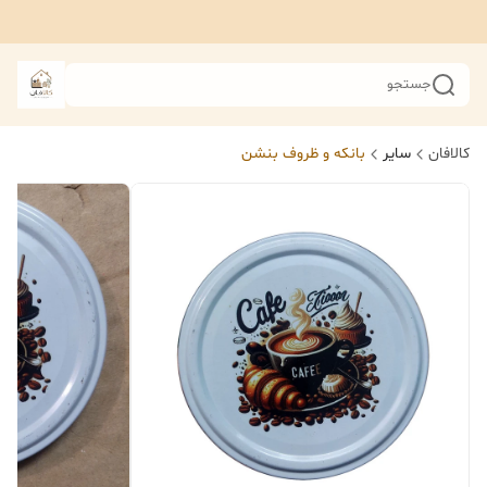
جستجو
کالافان
سایر
بانکه و ظروف بنشن