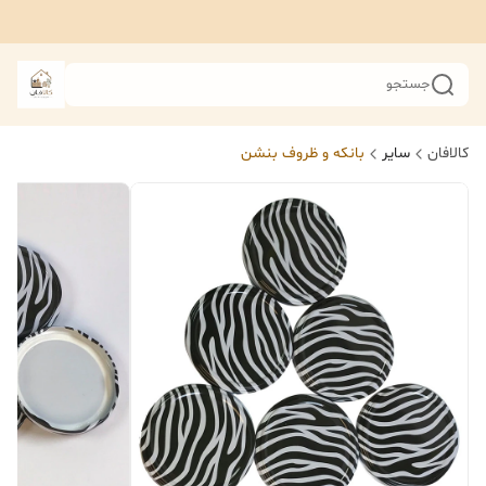
جستجو
کالافان
سایر
بانکه و ظروف بنشن