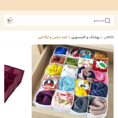
جستجو
کالافان
پوشاک و اکسسوری
کمد لباس و ارگانایزر