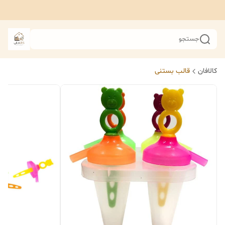
جستجو
کالافان
قالب بستنی