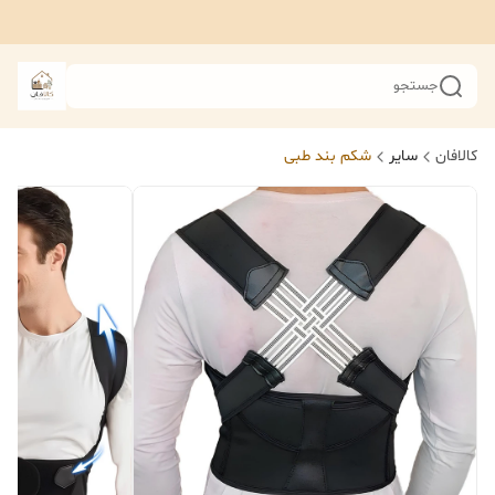
جستجو
کالافان
سایر
شکم بند طبی