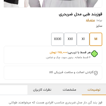
قوزبند طبی مدل ضربدری
برند:
متفرقه
سایز
XXXl
XXl
Xl
M
هر قسط با ترب‌پی:
۱۷۵٬۰۰۰
تومان
۴ قسط ماهانه. بدون سود، چک و ضامن.
گارانتی اصالت و سلامت فیزیکی کالا
توضیحات
مشخصات
نظرات کاربران
قوز بند گن دار مدل ضربدری مناسب افرادی هست که میخواهند طولانی