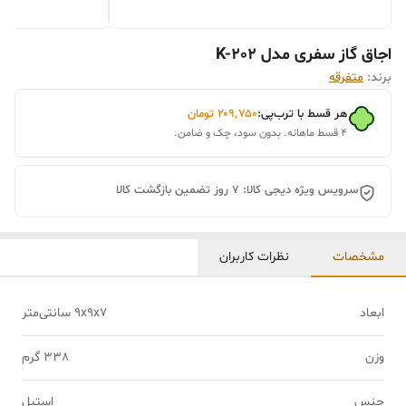
اجاق گاز سفری مدل K-202
برند:
متفرقه
هر قسط با ترب‌پی:
۲۰۹٬۷۵۰
تومان
۴ قسط ماهانه. بدون سود، چک و ضامن.
سرویس ویژه دیجی کالا: 7 روز تضمین بازگشت کالا
مشخصات
نظرات کاربران
ابعاد
9x9x7 سانتی‌متر
وزن
338 گرم
جنس
استیل