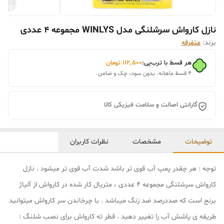
نازل کارواش سرشلنگی مدل WINLYS مجموعه 4 عددی
برند:
متفرقه
هر قسط با ترب‌پی:
۱۱۲٬۵۰۰
تومان
۴ قسط ماهانه. بدون سود، چک و ضامن.
گارانتی اصالت و سلامت فیزیکی کالا
توضیحات
مشخصات
نظرات کاربران
توجه : هر چقدر پمپ آب قوی تر باشد شدت آب قوی تر میشود . نازل
کارواش سرشلنگی مجموعه 4 عددی ، متریال کار شده در کارواش از آلیاژ
برنج است که صددرصد ضد زنگ میباشد . با چرخاندن سر کارواش میتوانید
طریقه ی پاشش آب را تغییر دهید . قطر ته کارواش برای نصب شلنگ :