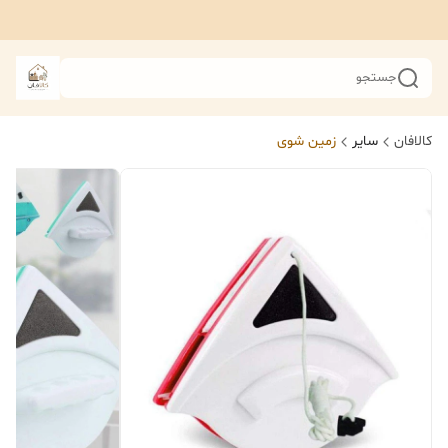
جستجو
کالافان
سایر
زمین شوی