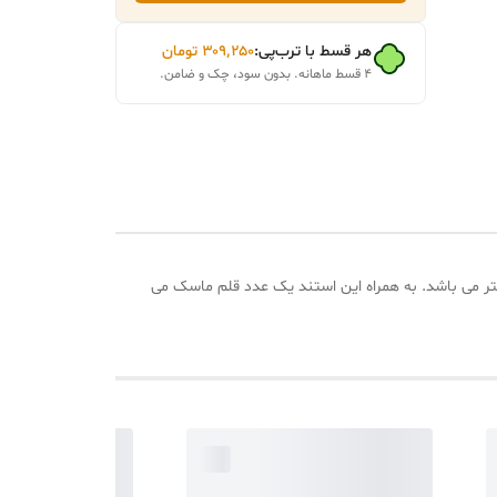
هر قسط با ترب‌پی:
۳۰۹٬۲۵۰
تومان
۴ قسط ماهانه. بدون سود، چک و ضامن.
و مدل badonya 133 از جنس اکرولیک شفاف ساخته شده و قابل شستشو می باشد. ارتفاع هر کشو 3 سانتی متر می باشد. به همراه این استند یک عدد قلم ماسک می