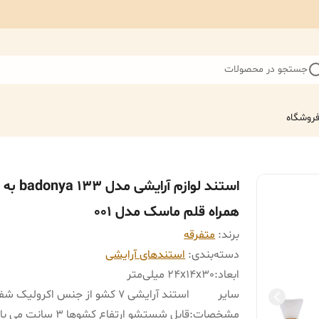
جستجو در محصولات
روشگاه
استند لوازم آرایشی مدل badonya 133 به
همراه قلم ماسک مدل 001
برند:
متفرقه
دسته‌بندی
:
استندهای آرایشی
ابعاد
:
24x14x30 میلی‌متر
سایر
استند آرایشی 7 کشو از جنس اکرولیک 
مشخصات
:
قابل شستشو ارتفاع کشوها 3 سانت می باشد