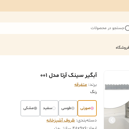
جستجو در محصولات
روشگاه
آبگیر سینک آرتا مدل 001
برند:
متفرقه
رنگ
صورتی
طوسی
سفید
مشکی
دسته‌بندی
:
ظروف آشپزخانه
ابعاد
:
48x9x6 سانتی‌متر