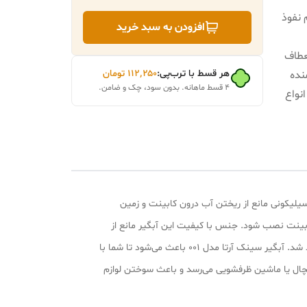
 نفوذ
افزودن به سبد خرید
عطاف
هر قسط با ترب‌پی:
۱۱۲٬۲۵۰
تومان
نده
۴ قسط ماهانه. بدون سود، چک و ضامن.
نواع
لیکونی مانع از ریختن آب درون کابینت و زمین
ابینت نصب شود. جنس با کیفیت این آبگیر مانع از
دفرمه شدن و پارگی این آبگیر خواهد شد. ریختن آب روی بدن و قسمت شکم و خیس شدن لباس باعث بروز انواع بیماری‌های زنان خواهد شد. آبگیر سینک آرتا مدل 001 باعث می‌شود تا شما با
چال یا ماشین‌ ظرفشویی می‌رسد و باعث سوختن لوازم