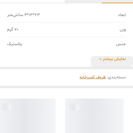
ابعاد
23*13*4 سانتی‌متر
وزن
70 گرم
جنس
پلاستیک
نمایش بیشتر
دسته‌بندی
:
ظروف آشپزخانه