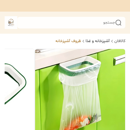
جستجو
کالافان
آشپزخانه و غذا
ظروف آشپزخانه