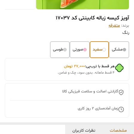
آویز کیسه زباله کابینتی کد 17037
برند:
متفرقه
رنگ
مشکی
سفید
صورتی
طوسی
هر قسط با ترب‌پی:
۲۷٬۰۰۰
تومان
۴ قسط ماهانه. بدون سود، چک و ضامن.
گارانتی اصالت و سلامت فیزیکی کالا
زمان آماده‌سازی
2
روز کاری
مشخصات
نظرات کاربران