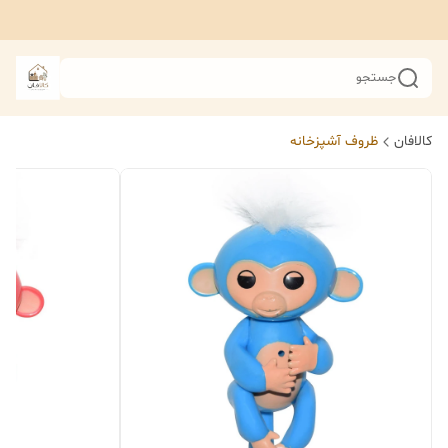
جستجو
کالافان
ظروف آشپزخانه