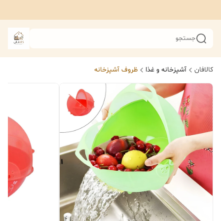
جستجو
کالافان
آشپزخانه و غذا
ظروف آشپزخانه